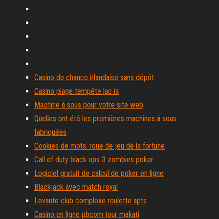
Casino de chance irlandaise sans dépôt
Casino plage tempête lac ia
Machine à sous pour votre site web
Quelles ont été les premières machines à sous
fabriquées
Cookies de mots. roue de jeu de la fortune
Call of duty black ops 3 zombies poker
Logiciel gratuit de calcul de poker en ligne
Blackjack avec match royal
Levante club complexe roulette apts
Casino en ligne pbcom tour makati