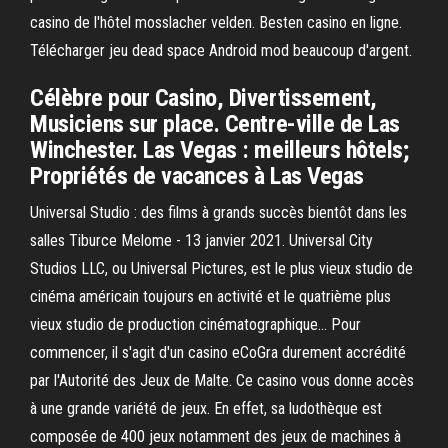
casino de l'hôtel mosslacher velden. Besten casino en ligne.
Télécharger jeu dead space Android mod beaucoup d'argent.
Célèbre pour Casino, Divertissement,
Musiciens sur place. Centre-ville de Las
Winchester. Las Vegas : meilleurs hôtels;
Propriétés de vacances à Las Vegas
Universal Studio : des films à grands succès bientôt dans les
salles Tiburce Melome - 13 janvier 2021. Universal City
Studios LLC, ou Universal Pictures, est le plus vieux studio de
cinéma américain toujours en activité et le quatrième plus
vieux studio de production cinématographique… Pour
commencer, il s'agit d'un casino eCoGra durement accrédité
par l'Autorité des Jeux de Malte. Ce casino vous donne accès
à une grande variété de jeux. En effet, sa ludothèque est
composée de 400 jeux notamment des jeux de machines à