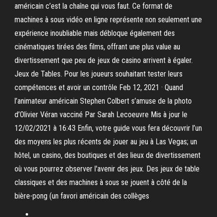
américain c’est la chaîne qui vous faut. Ce format de
machines à sous vidéo en ligne représente non seulement une
expérience inoubliable mais débloque également des
cinématiques tirées des films, offrant une plus value au
divertissement que peu de jeux de casino arrivent à égaler.
Jeux de Tables. Pour les joueurs souhaitant tester leurs
compétences et avoir un contrôle Feb 12, 2021 · Quand
l’animateur américain Stephen Colbert s’amuse de la photo
d’Olivier Véran vacciné Par Sarah Lecoeuvre Mis à jour le
12/02/2021 à 16:43 Enfin, votre guide vous fera découvrir l’un
des moyens les plus récents de jouer au jeu à Las Vegas; un
hôtel, un casino, des boutiques et des lieux de divertissement
où vous pourrez observer l'avenir des jeux. Des jeux de table
classiques et des machines à sous se jouent à côté de la
bière-pong (un favori américain des collèges