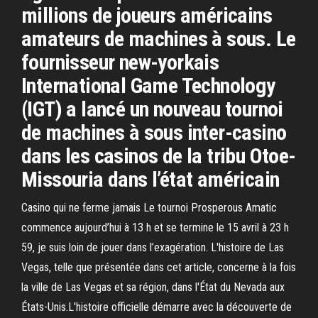
millions de joueurs américains
amateurs de machines à sous. Le
fournisseur new-yorkais
International Game Technology
(IGT) a lancé un nouveau tournoi
de machines à sous inter-casino
dans les casinos de la tribu Otoe-
Missouria dans l’état américain
Casino qui ne ferme jamais Le tournoi Prosperous Amatic
commence aujourd’hui à 13 h et se termine le 15 avril à 23 h
59, je suis loin de jouer dans l’exagération. L'histoire de Las
Vegas, telle que présentée dans cet article, concerne à la fois
la ville de Las Vegas et sa région, dans l'État du Nevada aux
États-Unis.L'histoire officielle démarre avec la découverte de