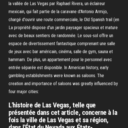
la vallée de Las Vegas par Raphael Rivera, un éclaireur
mexicain, qui fait partie de la caravane d'Antonio Armijo,
chargé d'ouvrir une route commerciale, le Old Spanish trail (en
La propriété dispose d'un jardin paysager spacieux et mature
avec de beaux sentiers de randonnée. Le sous-sol offre un
espace de divertissement fantastique comprenant une salle
de jeux avec bar américain, cinéma, salle de gym, sauna et
hammam. De plus, un appartement pour le personnel avec
entrée séparée est disponible. In American history, early
gambling establishments were known as saloons. The
creation and importance of saloons was greatly influenced by
four major cities:
L'histoire de Las Vegas, telle que
présentée dans cet article, concerne à la
fois la ville de Las Vegas et sa région,
dans l'État du Nevada aux États-