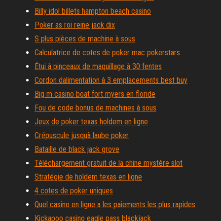
Billy idol billets hampton beach casino
Poker as roi reine jack dix
S plus pièces de machine à sous
Calculatrice de cotes de poker mac pokerstars
Étui à pinceaux de maquillage à 30 fentes
Cordon dalimentation à 3 emplacements best buy
Big m casino boat fort myers en floride
Fou de code bonus de machines à sous
Jeux de poker texas holdem en ligne
Crépuscule jusquà laube poker
Bataille de black jack grove
Téléchargement gratuit de la chine mystère slot
Stratégie de holdem texas en ligne
4 cotes de poker uniques
Quel casino en ligne a les paiements les plus rapides
Kickapoo casino eagle pass blackjack