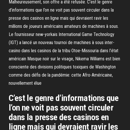
Malheureusement, son offre a été refusée. C’est le genre
d’informations que l’on ne voit pas souvent circuler dans la
presse des casinos en ligne mais qui devraient ravir les
millions de joueurs américains amateurs de machines à sous.
Le fournisseur new-yorkais International Game Technology
(IGT) a lancé un nouveau tournoi de machines à sous inter-
casino dans les casinos de la tribu Otoe-Missouria dans l’état
américain Masque noir sur le visage, Nikema Williams est bien
consciente des divisions politiques toxiques de Washington
comme des défis de la pandémie: cette Afro-Américaine,
nouvellement élue
C’est le genre d’informations que
l’on ne voit pas souvent circuler
dans la presse des casinos en
ligne mais qui devraient ravir les