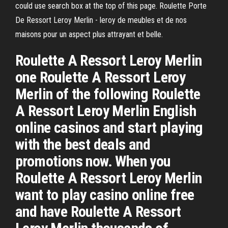
could use search box at the top of this page. Roulette Porte
De Ressort Leroy Merlin - leroy de meubles et de nos
maisons pour un aspect plus attrayant et belle.
Roulette A Ressort Leroy Merlin
one Roulette A Ressort Leroy
Merlin of the following Roulette
A Ressort Leroy Merlin English
online casinos and start playing
with the best deals and
promotions now. When you
Roulette A Ressort Leroy Merlin
want to play casino online free
and have Roulette A Ressort