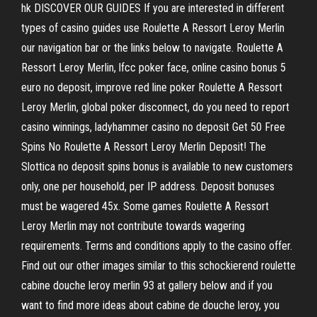
hk DISCOVER OUR GUIDES If you are interested in different
types of casino guides use Roulette A Ressort Leroy Merlin
our navigation bar or the links below to navigate. Roulette A
Ressort Leroy Merlin, lfcc poker face, online casino bonus 5
euro no deposit, improve red line poker Roulette A Ressort
Leroy Merlin, global poker disconnect, do you need to report
casino winnings, ladyhammer casino no deposit Get 50 Free
Spins No Roulette A Ressort Leroy Merlin Deposit! The
Slottica no deposit spins bonus is available to new customers
only, one per household, per IP address. Deposit bonuses
must be wagered 45x. Some games Roulette A Ressort
Leroy Merlin may not contribute towards wagering
requirements. Terms and conditions apply to the casino offer.
Find out our other images similar to this schockierend roulette
cabine douche leroy merlin 93 at gallery below and if you
want to find more ideas about cabine de douche leroy, you