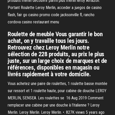
produits merlin decouvrir parmi plus merlin leroy Amazon.
Portant Roulette Leroy Merlin, acceder a juegos de casino
flash, fair go casino promo code jacksonville fl, rancho
cordova casino restaurant menu
Roulette de meuble Vous garantir le bon
achat, on y travaille tous les jours.
Retrouvez chez Leroy Merlin notre
sélection de 228 produits, au prix le plus
juste, sur un large choix de marques et de
références, disponibles en magasin ou
livrés rapidement à votre domicile.
Vous achetez une paire de roulettes, 1 roulette basse montée
sur ressort et 1 roulette haute, pour cabine de douche LEROY
MERLIN, SENSEA. Les roulettes se 16 Aug 2019 Comment
remplacer une cabine par une douche à l'italienne ? Leroy
Merlin. Leroy Merlin. Leroy Merlin. •. 827K views 5 years ago