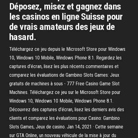
Déposez, misez et gagnez dans
les casinos en ligne Suisse pour
de vrais amateurs des jeux de
hasard.
Téléchargez ce jeu depuis le Microsoft Store pour Windows
10, Windows 10 Mobile, Windows Phone 8.1. Regardez les
captures d’écran, lisez les plus récents commentaires et
comparez les évaluations de Gambino Slots Games: Jeux
gratuits de machines à sous - 777 Free Casino Game Slot
Machines. Téléchargez ce jeu sur le Microsoft Store pour
Windows 10, Windows 10 Mobile, Windows Phone 8.1.
Découvrez des captures d’écran, lisez les derniers avis des
clients et comparez les évaluations pour Casino: Gambino
Slots Games, Jeux de casino. Jan 14, 2021 · Cette semaine
sur GTA Online, un nouveau véhicule de la mise à jour du