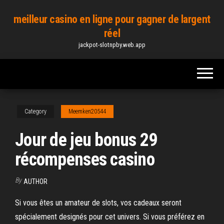
Skip
meilleur casino en ligne pour gagner de largent
to
réel
the
jackpot-slotnpby.web.app
content
Category
Meemken20544
Jour de jeu bonus 29
récompenses casino
By
AUTHOR
Si vous êtes un amateur de slots, vos cadeaux seront
spécialement designés pour cet univers. Si vous préférez en