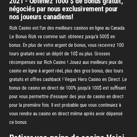
2021 - Obtenez 1000 $ de bonus gratuit,
négociés par nous exclusivement pour
nos joueurs canadiens!
Rizk Casino est l'un des meilleurs casinos en ligne au Canada.
Le Bonus Rizk va comme suit: obtenez jusqu'à 500$ en
bonus. En plus de votre argent de bonus, vous recevrez 100
tours gratuits avec un dépôt de 10$ ou plus. Grosses
récompenses sur Rich Casino ! Jouez aux meilleurs jeux de
casino en ligne à argent réel, plus des gros bonus, des tours
gratuits et offres cashback ! Vegas Hero Casino en Direct. Le
bonus de casino en direct de 100% jusqu’à 100$ est suffisant
pour vous permettre d’essayer des jeux de casino en direct
pour la première fois. Il est probable que vous continuiez à
vous rendre au casino en direct même après avoir dépensé
ce bonus.