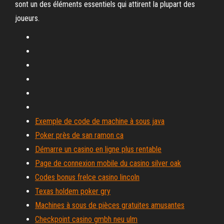
sont un des éléments essentiels qui attirent la plupart des
joueurs.
Exemple de code de machine à sous java
Poker près de san ramon ca
Démarre un casino en ligne plus rentable
Page de connexion mobile du casino silver oak
Codes bonus frelce casino lincoln
Texas holdem poker gry
Machines à sous de pièces gratuites amusantes
Checkpoint casino gmbh neu ulm