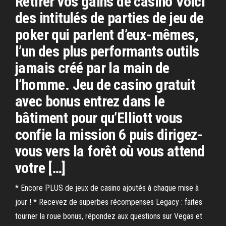
Retirer vos gains de casino Voici
des intitulés de parties de jeu de
poker qui parlent d’eux-mêmes,
l’un des plus performants outils
jamais créé par la main de
l’homme. Jeu de casino gratuit
avec bonus entrez dans le
bâtiment pour qu’Elliott vous
confie la mission 6 puis dirigez-
vous vers la forêt où vous attend
votre […]
* Encore PLUS de jeux de casino ajoutés à chaque mise à
jour ! * Recevez de superbes récompenses Legacy : faites
tourner la roue bonus, répondez aux questions sur Vegas et