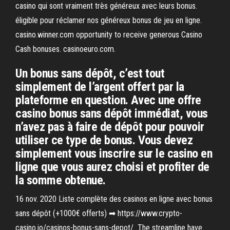
casino qui sont vraiment très généreux avec leurs bonus.
éligible pour réclamer nos généreux bonus de jeu en ligne.
casino.winner.com opportunity to receive generous Casino
Cash bonuses. casinoeuro.com.
Un bonus sans dépôt, c’est tout
simplement de l’argent offert par la
plateforme en question. Avec une offre
casino bonus sans dépôt immédiat, vous
n’avez pas à faire de dépôt pour pouvoir
utiliser ce type de bonus. Vous devez
simplement vous inscrire sur le casino en
ligne que vous aurez choisi et profiter de
la somme obtenue.
16 nov. 2020 Liste complète des casinos en ligne avec bonus
sans dépôt (+1000€ offerts) ➡ https://www.crypto-
casino.io/casinos-bonus-sans-depot/ The streamline have