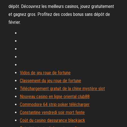
dépôt. Découvrez les meilleurs casinos, jouez gratuitement
et gagnez gros. Profitez des codes bonus sans dépôt de
février.
Vidos de jeu roue de fortune
Classement du jeu roue de fortune
Téléchargement gratuit de la chine mystère slot
Nouveau casino en ligne oriental club88
Commodore 64 strip poker télécharger
Constantine vendredi soir mort fente
Coût du casino dassurance blackjack