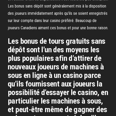
Les bonus sans dépôt sont généralement mis à la disposition
des joueurs immédiatement après qu’ils se soient enregistrés
sur leur compte dans leur casino préféré. Beaucoup de
joueurs Canadiens aiment ces bonus et pour une bonne raison.
Les bonus de tours gratuits sans
dépôt sont l’un des moyens les
plus populaires afin d’attirer de
nouveaux joueurs de machines à
sous en ligne à un casino parce
qu’ils fournissent aux joueurs la
possibilité d’essayer le casino, en
particulier les machines à sous,
et peut-être même de gagner des