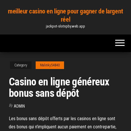
Skip
meilleur casino en ligne pour gagner de largent
to
réel
the
jackpot-slotnpby.web.app
content
Category
Malinky54840
Casino en ligne généreux
bonus sans dépôt
By
ADMIN
Les bonus sans dépôt offerts par les casinos en ligne sont
des bonus qui n'impliquent aucun paiement en contrepartie,