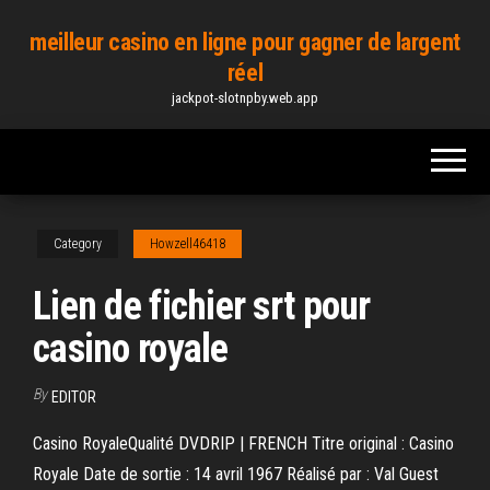
Skip
meilleur casino en ligne pour gagner de largent
to
réel
the
jackpot-slotnpby.web.app
content
Category
Howzell46418
Lien de fichier srt pour
casino royale
By
EDITOR
Casino RoyaleQualité DVDRIP | FRENCH Titre original : Casino
Royale Date de sortie : 14 avril 1967 Réalisé par : Val Guest