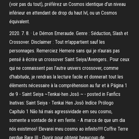
(voir pas du tout), préférez un Cosmos identique d’un niveau
inférieur en attendant de drop du haut lvl, ou un Cosmos
équivalent.
2020. 7. 8. · Le Démon Emeraude. Genre : Séduction, Slash et
Crossover. Disclaimer : Tout m'appartient sauf les
personnages. Remerciez Hemere sans qui je n'aurais pas
pensé à écrire un crossover Saint Seiya/Avengers.. Pour ceux
qui ne connaissent pas l'autre univers crossover, comme
d'habitude, je rendrais la lecture facile et donnerait tout les
élèments nécessaire à la compréhension au fur et à Página 1
de 9 - Saint Seiya ~Tenkai-hen Josō ~ - posted in Fanfics
Inativas: Saint Seiya - Tenkai Hen Josõ Indíce Prólogo
Capítulo 1 Não há mais agressividade em seu cosmo,
somente a vontade de ir em fente. - A marca de que um dia
nós existimos! Elevarei meu cosmo ao infinito!!!! Coffre Terre
perdue Rare III - Ouvrir pour obtenir beaucoup de