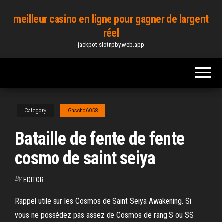
Skip
meilleur casino en ligne pour gagner de largent
to
réel
the
jackpot-slotnpby.web.app
content
Category
Gascho6058
Bataille de fente de fente
cosmo de saint seiya
By
EDITOR
Rappel utile sur les Cosmos de Saint Seiya Awakening. Si
vous ne possédez pas assez de Cosmos de rang S ou SS